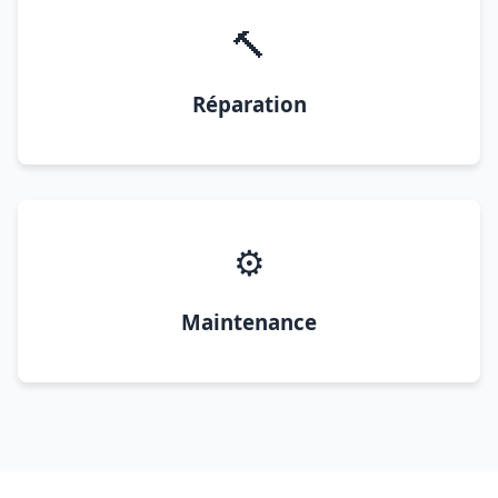
🔨
Réparation
⚙️
Maintenance