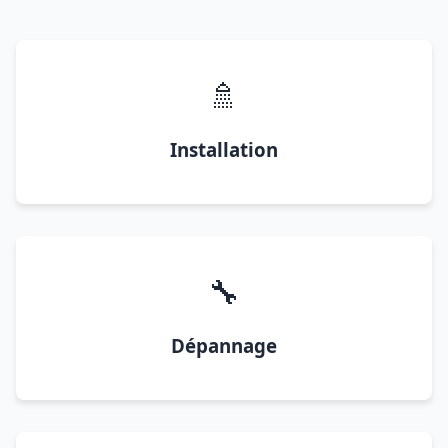
🚿
Installation
🔧
Dépannage