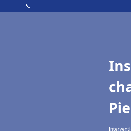
📞
In
cha
Pie
Interventi