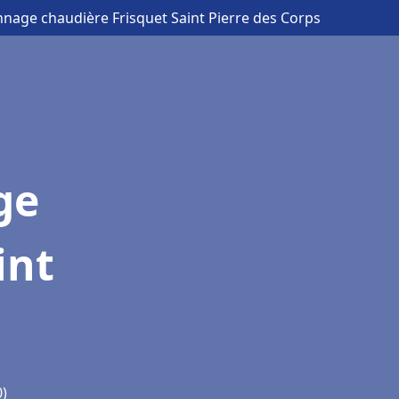
nnage chaudière Frisquet Saint Pierre des Corps
ge
int
0)