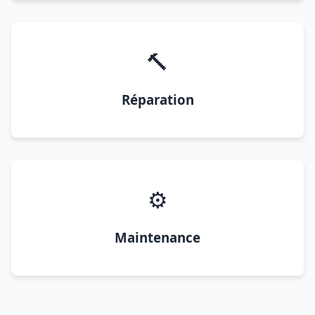
🔨
Réparation
⚙️
Maintenance