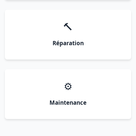
🔨
Réparation
⚙️
Maintenance