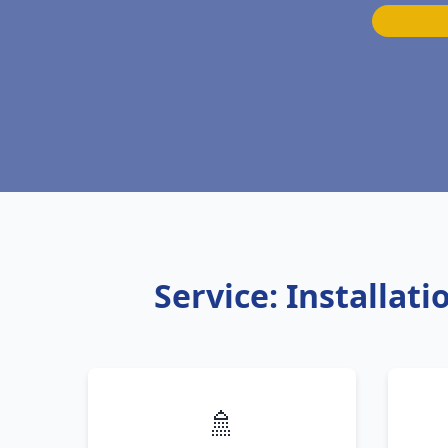
Service: Installat
🚿