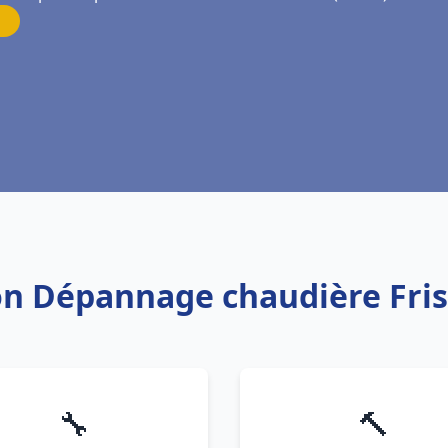
ion Dépannage chaudière Fri
🔧
🔨