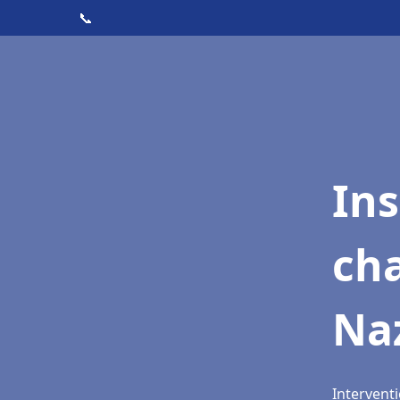
📞
In
cha
Na
Interventi