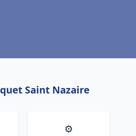
squet Saint Nazaire
⚙️