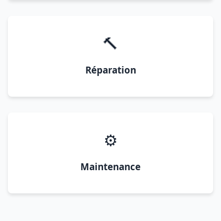
🔨
Réparation
⚙️
Maintenance