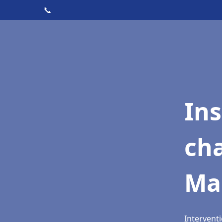
📞
In
cha
Ma
Interventi