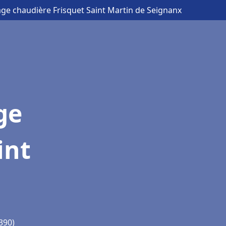
age chaudière Frisquet Saint Martin de Seignanx
ge
int
390)