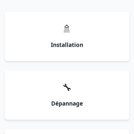
🚿
Installation
🔧
Dépannage