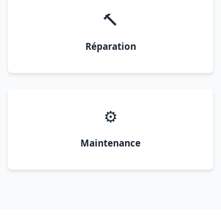
🔨
Réparation
⚙️
Maintenance