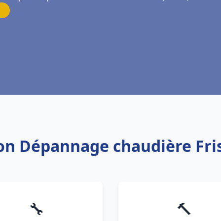
tion Dépannage chaudière Fr
🔧
🔨