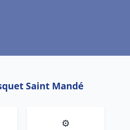
isquet Saint Mandé
⚙️