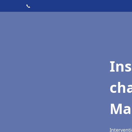
📞
In
cha
Ma
Intervent