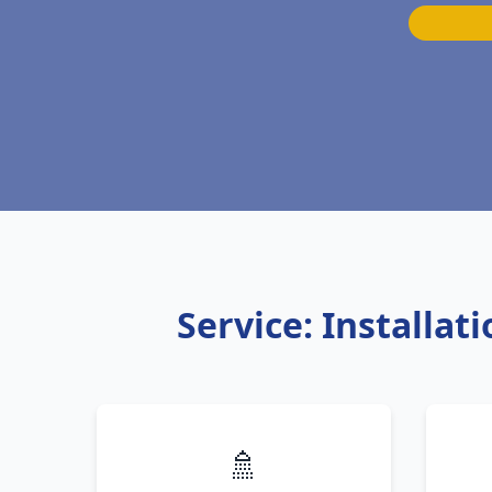
Service: Installa
🚿