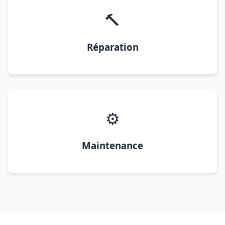
🔨
Réparation
⚙️
Maintenance