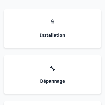
🚿
Installation
🔧
Dépannage