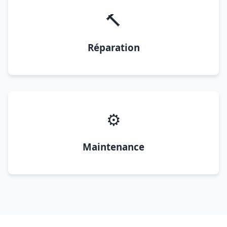
🔨
Réparation
⚙️
Maintenance