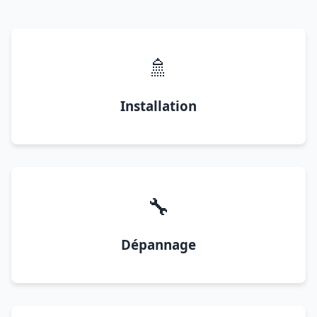
🚿
Installation
🔧
Dépannage