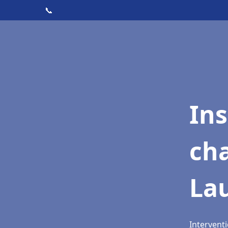
📞
In
cha
La
Interventi