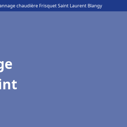
pannage chaudière Frisquet Saint Laurent Blangy
ge
int