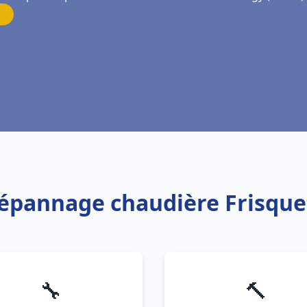
 Dépannage chaudière Frisque
🔧
🔨