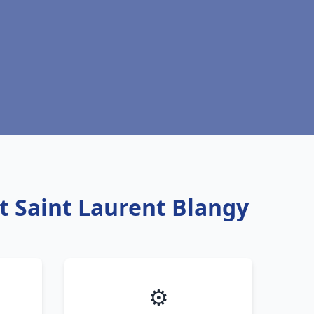
t Saint Laurent Blangy
⚙️