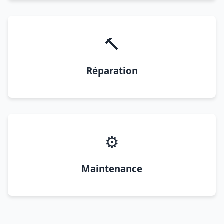
🔨
Réparation
⚙️
Maintenance