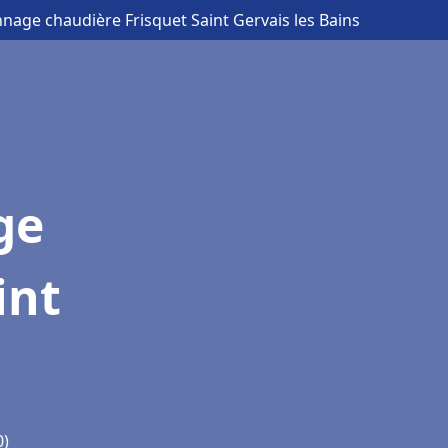
nnage chaudière Frisquet Saint Gervais les Bains
ge
int
0)