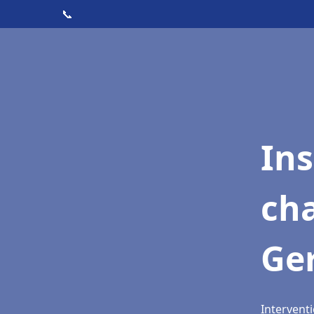
📞
In
cha
Ger
Interventi