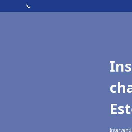
📞
In
cha
Es
Interventi