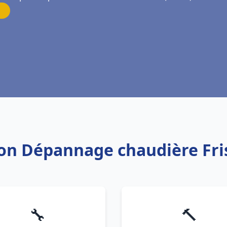
tion Dépannage chaudière Fri
🔧
🔨