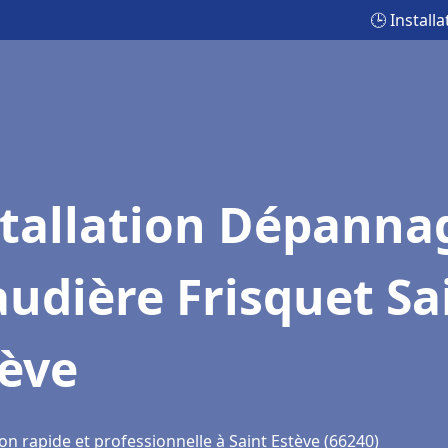
🕒 Install
stallation Dépanna
udière Frisquet Sa
tève
on rapide et professionnelle à Saint Estève (66240)