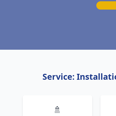
Service: Installa
🚿