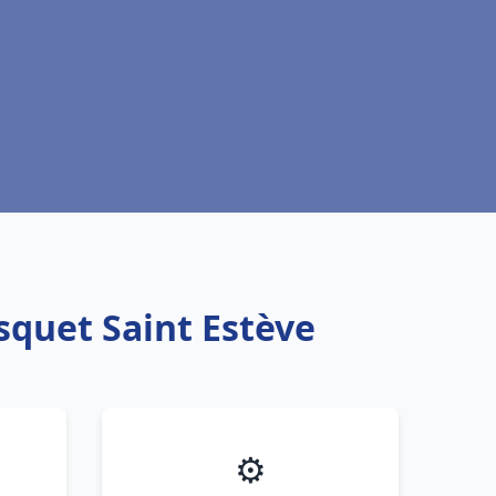
squet Saint Estève
⚙️