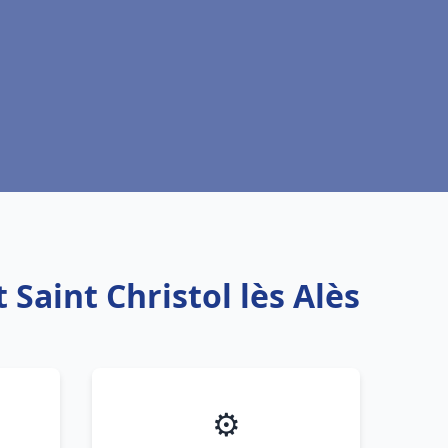
Saint Christol lès Alès
⚙️