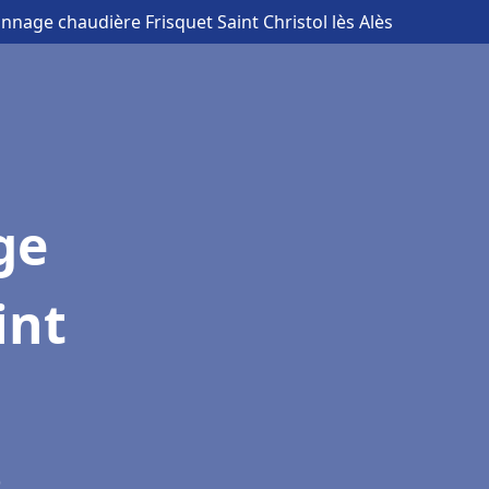
annage chaudière Frisquet Saint Christol lès Alès
ge
int
)