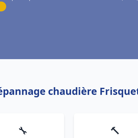
Dépannage chaudière Frisquet 
🔧
🔨