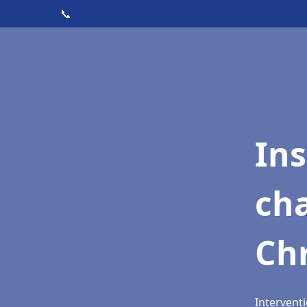
📞
In
cha
Chr
Interventi