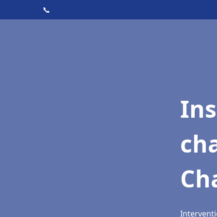
📞
In
cha
Ch
Intervent