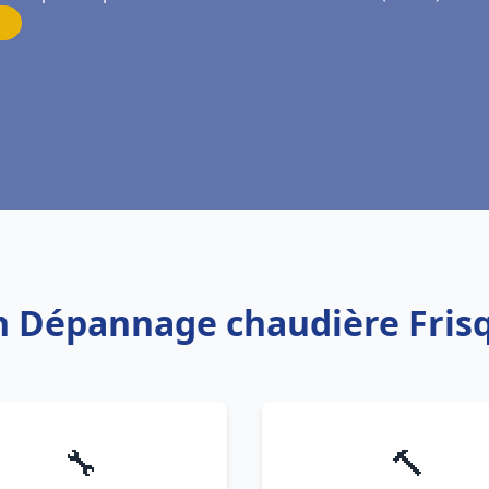
ion Dépannage chaudière Fri
🔧
🔨