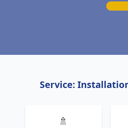
Service: Installat
🚿