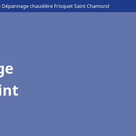
ion Dépannage chaudière Frisquet Saint Chamond
ge
int