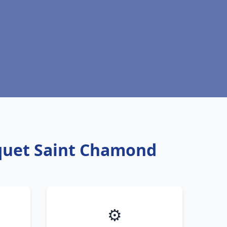
squet Saint Chamond
⚙️