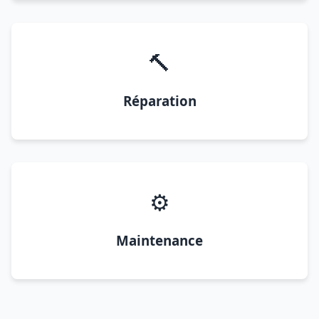
🔨
Réparation
⚙️
Maintenance