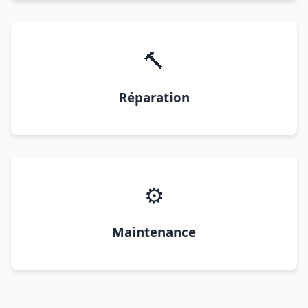
🔨
Réparation
⚙️
Maintenance