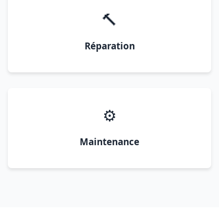
🔨
Réparation
⚙️
Maintenance