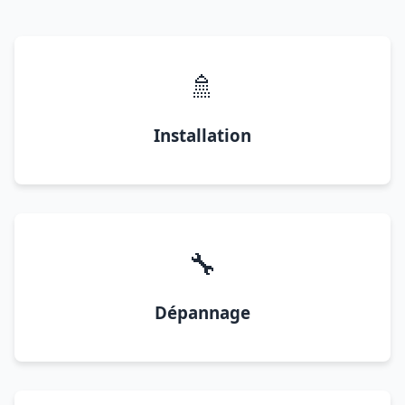
🚿
Installation
🔧
Dépannage