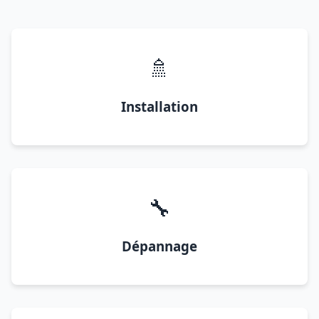
🚿
Installation
🔧
Dépannage