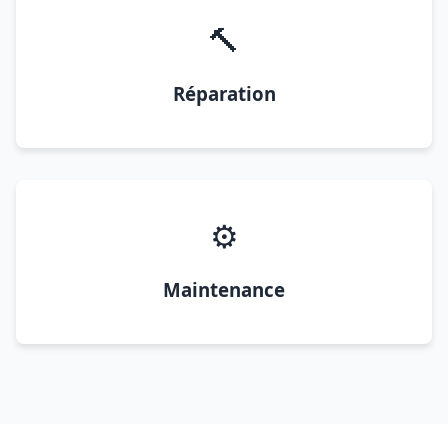
🔨
Réparation
⚙️
Maintenance