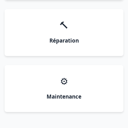
🔨
Réparation
⚙️
Maintenance