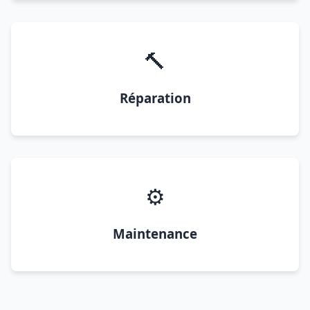
🔨
Réparation
⚙️
Maintenance