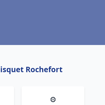
risquet Rochefort
⚙️