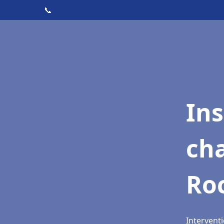
📞
In
cha
Ro
Interventi