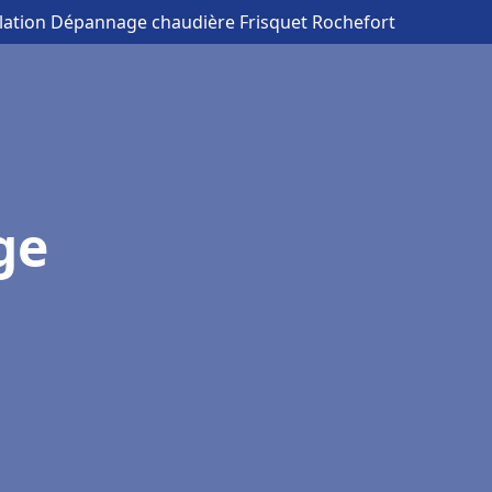
llation Dépannage chaudière Frisquet Rochefort
ge