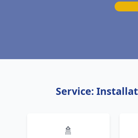
Service: Install
🚿