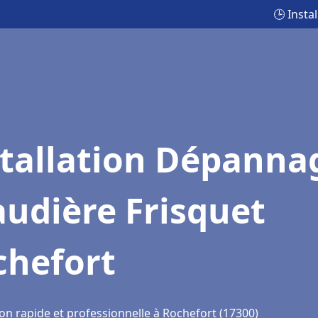
🕒 Insta
stallation Dépanna
udière Frisquet
chefort
on rapide et professionnelle à Rochefort (17300)