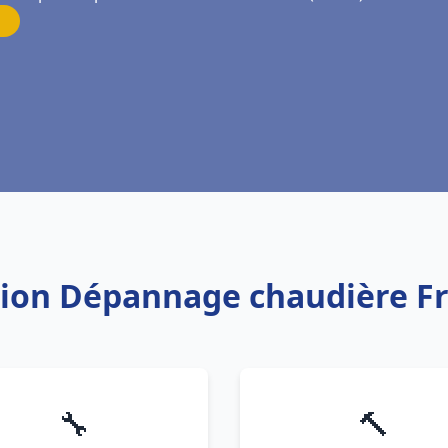
ation Dépannage chaudière F
🔧
🔨