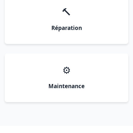
🔨
Réparation
⚙️
Maintenance