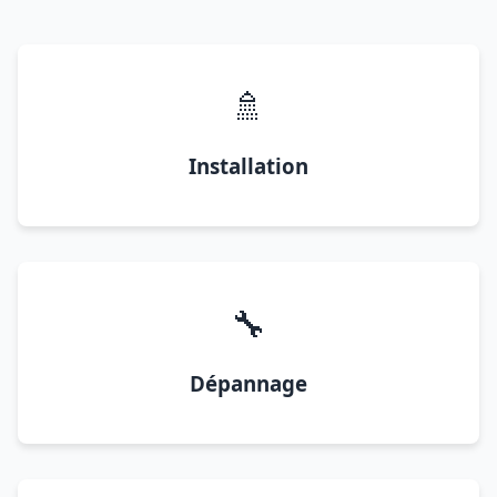
🚿
Installation
🔧
Dépannage