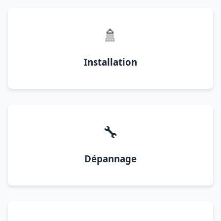
🚿
Installation
🔧
Dépannage