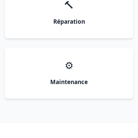
🔨
Réparation
⚙️
Maintenance