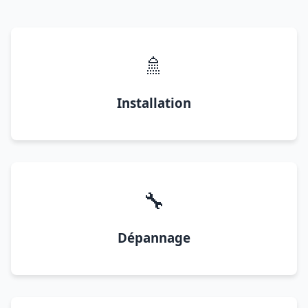
🚿
Installation
🔧
Dépannage