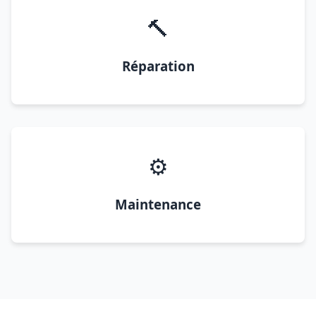
🔨
Réparation
⚙️
Maintenance