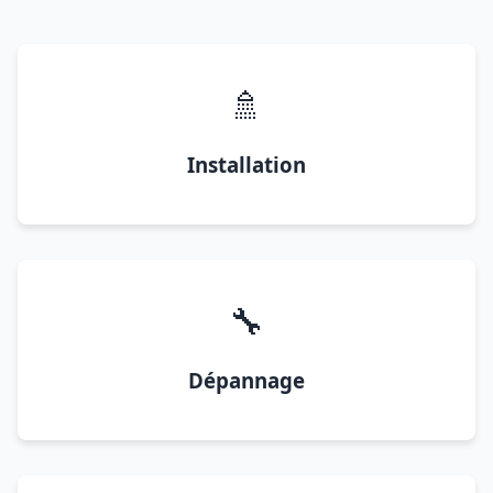
🚿
Installation
🔧
Dépannage