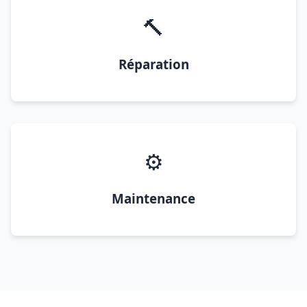
🔨
Réparation
⚙️
Maintenance