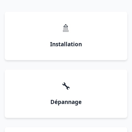
🚿
Installation
🔧
Dépannage