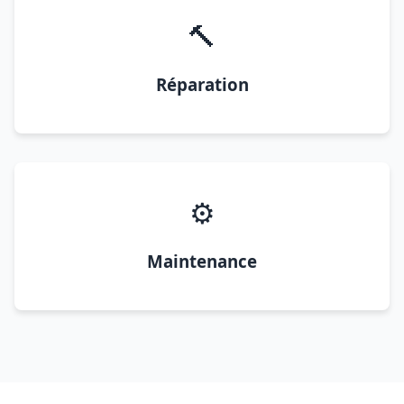
🔨
Réparation
⚙️
Maintenance