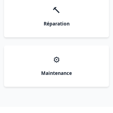
🔨
Réparation
⚙️
Maintenance