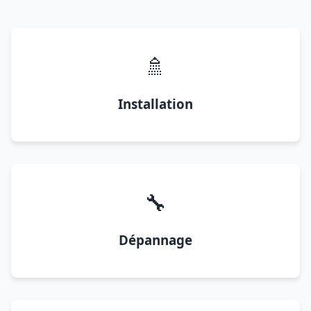
🚿
Installation
🔧
Dépannage