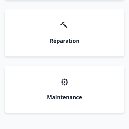
🔨
Réparation
⚙️
Maintenance