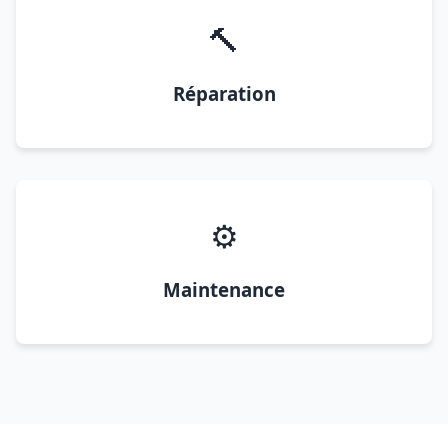
🔨
Réparation
⚙️
Maintenance