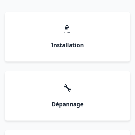
🚿
Installation
🔧
Dépannage