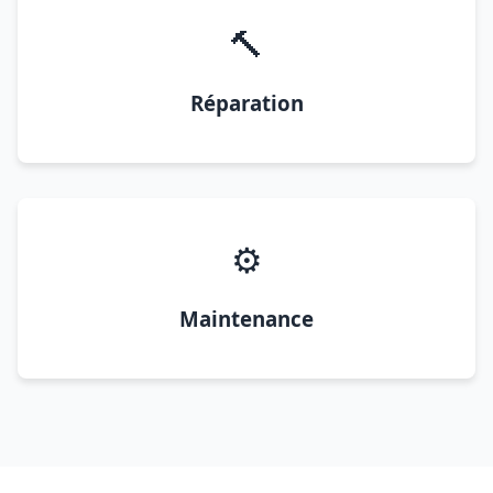
🔨
Réparation
⚙️
Maintenance