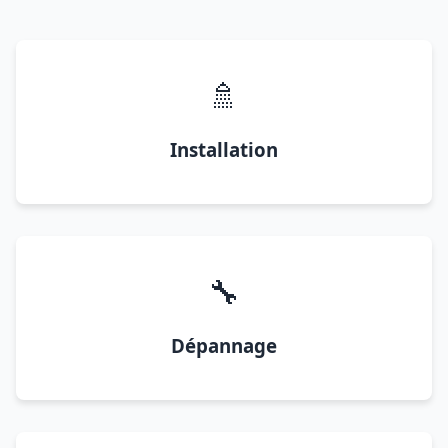
🚿
Installation
🔧
Dépannage