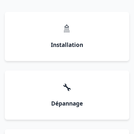
🚿
Installation
🔧
Dépannage