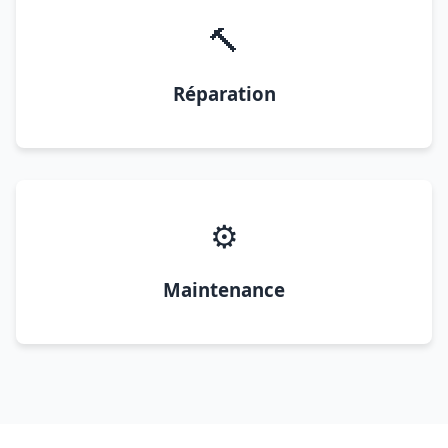
🔨
Réparation
⚙️
Maintenance