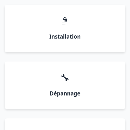
🚿
Installation
🔧
Dépannage