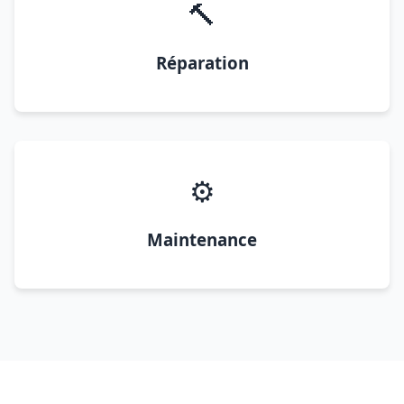
🔨
Réparation
⚙️
Maintenance