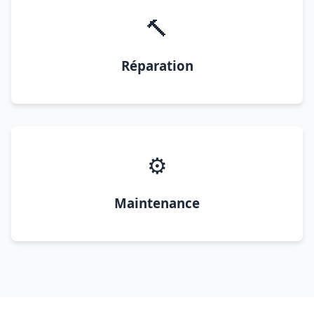
🔨
Réparation
⚙️
Maintenance