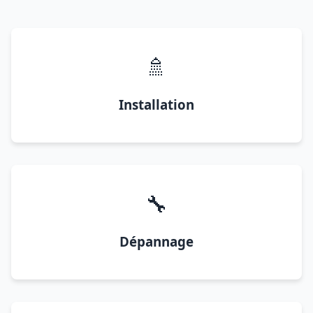
🚿
Installation
🔧
Dépannage