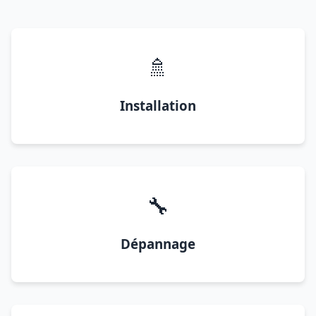
🚿
Installation
🔧
Dépannage