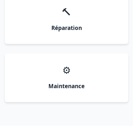
🔨
Réparation
⚙️
Maintenance