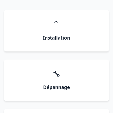
🚿
Installation
🔧
Dépannage