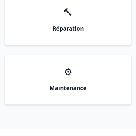
🔨
Réparation
⚙️
Maintenance