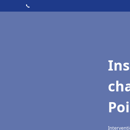
📞
In
cha
Poi
Interventi