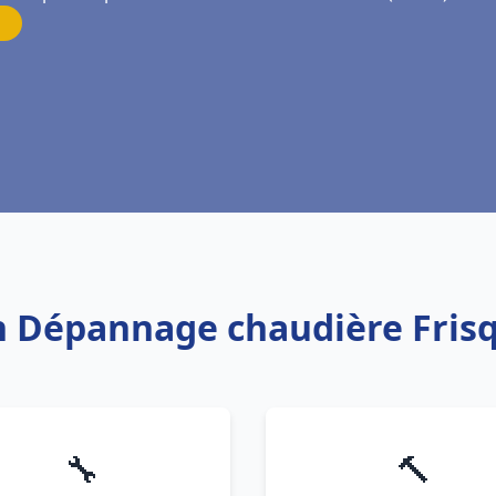
on Dépannage chaudière Frisq
🔧
🔨