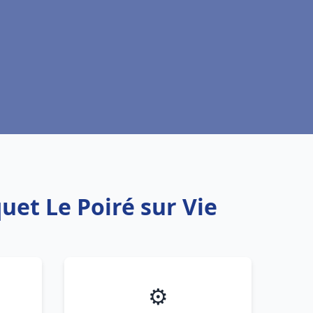
uet Le Poiré sur Vie
⚙️