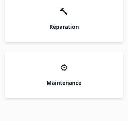
🔨
Réparation
⚙️
Maintenance