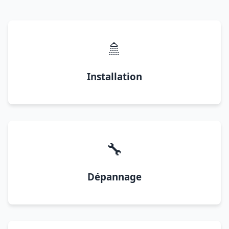
🚿
Installation
🔧
Dépannage