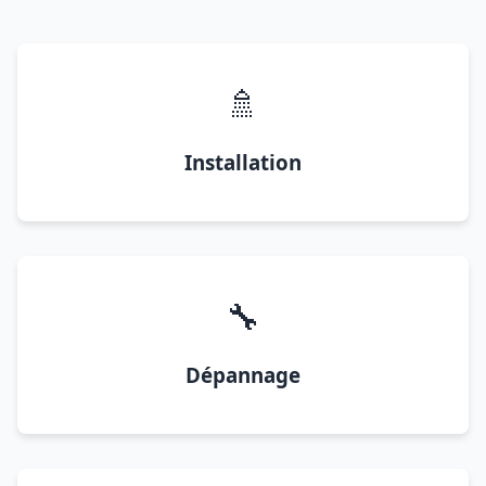
🚿
Installation
🔧
Dépannage