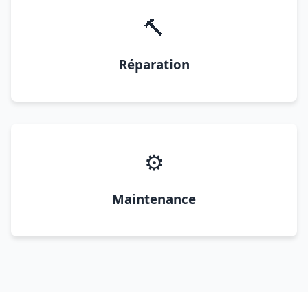
🔨
Réparation
⚙️
Maintenance