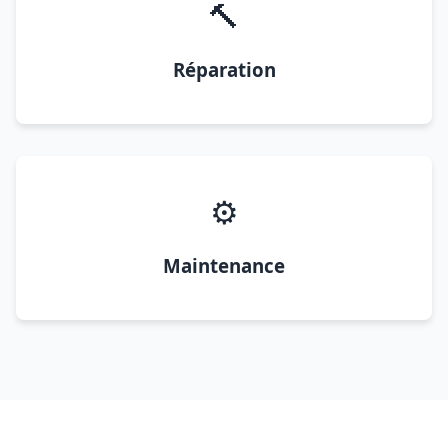
🔨
Réparation
⚙️
Maintenance