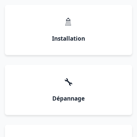
🚿
Installation
🔧
Dépannage