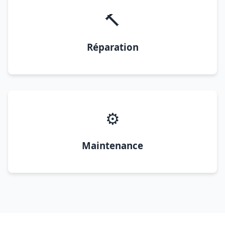
🔨
Réparation
⚙️
Maintenance