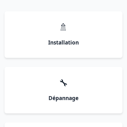
🚿
Installation
🔧
Dépannage