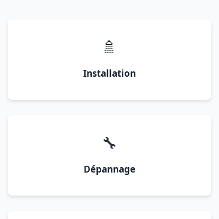
🚿
Installation
🔧
Dépannage