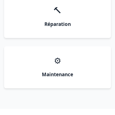
🔨
Réparation
⚙️
Maintenance