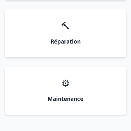
🔨
Réparation
⚙️
Maintenance