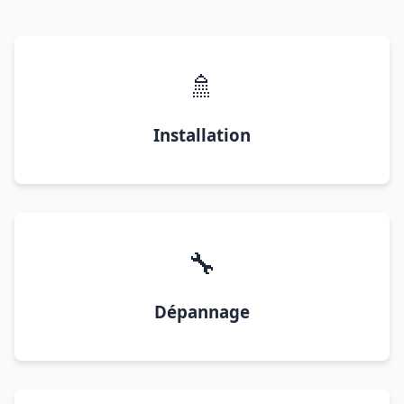
🚿
Installation
🔧
Dépannage