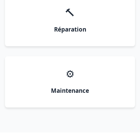
🔨
Réparation
⚙️
Maintenance