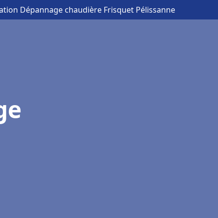
llation Dépannage chaudière Frisquet Pélissanne
ge