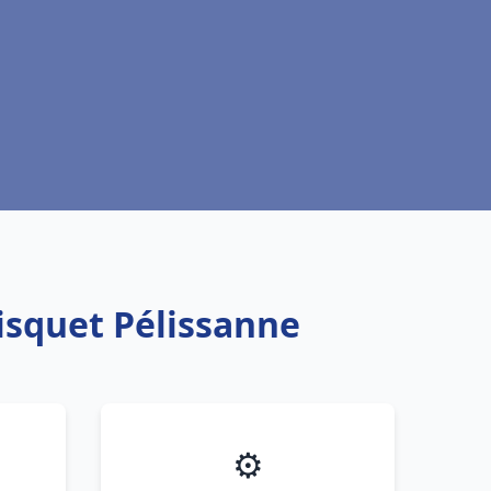
isquet Pélissanne
⚙️