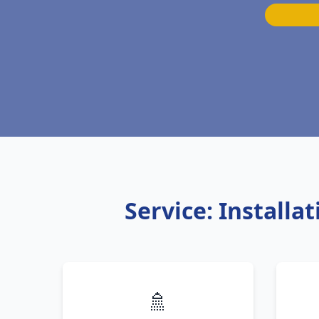
Service: Install
🚿