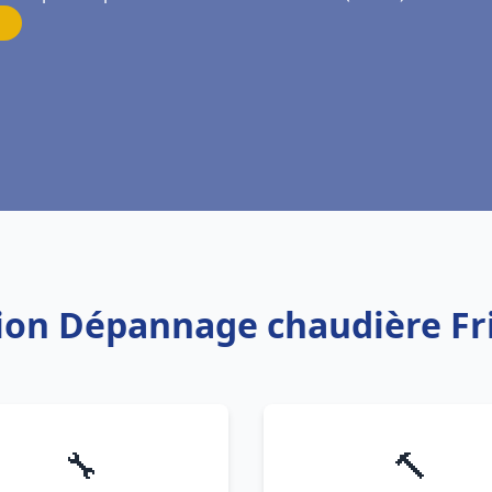
ation Dépannage chaudière Fr
🔧
🔨