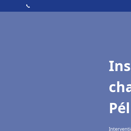
📞
In
cha
Pé
Interventi