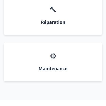
🔨
Réparation
⚙️
Maintenance