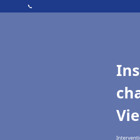
📞
In
cha
Vie
Interventi