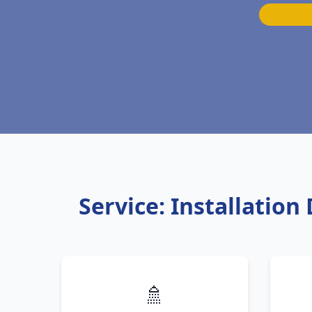
Service: Installatio
🚿