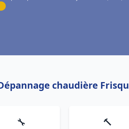
n Dépannage chaudière Frisque
🔧
🔨