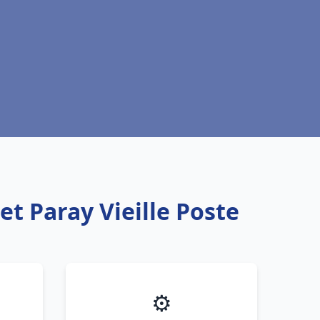
t Paray Vieille Poste
⚙️