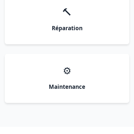
🔨
Réparation
⚙️
Maintenance