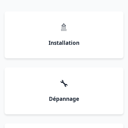
🚿
Installation
🔧
Dépannage